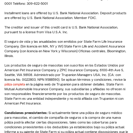
0001 Teléfono: 309-622-5001
Installment loans are offered by U.S. Bank National Association. Deposit products
are offered by U.S. Bank National Association. Member FDIC.
The creditor and issuer of this credit card is U.S. Bank National Association,
pursuant to a license from Visa U.S.A. Inc.
El seguro de vida y las anualidades son emitidos por State Farm Life Insurance
Company. (Sin licencia en MA, NY y WI) State Farm Life and Accident Assurance
Company (con licencia en New York y Wisconsin) Oficinas centrales, Bloomington,
Illinois.
Los productos de seguro de mascotas son suscritos en los Estados Unidos por
American Pet Insurance Company y ZPIC Insurance Company, 6100-4th Ave S,
Seattle, WA 98108. Administrado por Trupanion Managers USA, Inc. (CA: con
licencia No. 0G22803, NPN 9588590). Se aplican términos y condiciones, revise la
póliza completa
en la página web de Trupanion para obtener detalles. State Farm
Mutual Automobile Insurance Company, sus subsidiarias y afiliadas no ofrecen ni
son responsables financieramente por los productos de seguro de mascotas.
State Farm es una entidad independiente y no está afiliada con Trupanion ni con
American Pet Insurance.
Condiciones preexistentes:
Si actualmente tiene una póliza de seguro médico
para mascotas, el cambio de compañía de seguros o la compra de una nueva
póliza podría afectar ciertas disposiciones, tales como las coberturas para
condiciones preexistentes o los deducibles ya establecidos bajo su póliza actual.
Informe a su agente de State Farm si su póliza actual contiene disposiciones que le