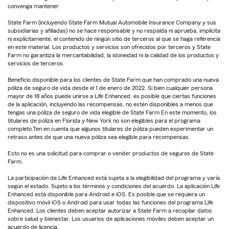
convenga mantener.
State Farm (incluyendo State Farm Mutual Automobile Insurance Company y sus
subsidiarias y afiliadas) no se hace responsable y no respalda ni aprueba, implícita
ni explícitamente, el contenido de ningún sitio de terceros al que se haga referencia
en este material. Los productos y servicios son ofrecidos por terceros y State
Farm no garantiza la mercantabilidad, la idoneidad ni la calidad de los productos y
servicios de terceros.
Beneficio disponible para los clientes de State Farm que han comprado una nueva
póliza de seguro de vida desde el 1 de enero de 2022. Si bien cualquier persona
mayor de 18 años puede unirse a Life Enhanced, es posible que ciertas funciones
de la aplicación, incluyendo las recompensas, no estén disponibles a menos que
tengas una póliza de seguro de vida elegible de State Farm.En este momento, los
titulares de póliza en Florida y New York no son elegibles para el programa
completo.Ten en cuenta que algunos titulares de póliza pueden experimentar un
retraso antes de que una nueva póliza sea elegible para recompensas.
Esto no es una solicitud para comprar o vender productos de seguros de State
Farm.
La participación de Life Enhanced está sujeta a la elegibilidad del programa y varía
según el estado. Sujeto a los términos y condiciones del acuerdo. La aplicación Life
Enhanced está disponible para Android e iOS. Es posible que se requiera un
dispositivo móvil iOS o Android para usar todas las funciones del programa Life
Enhanced. Los clientes deben aceptar autorizar a State Farm a recopilar datos
sobre salud y bienestar. Los usuarios de aplicaciones móviles deben aceptar un
acuerdo de licencia.