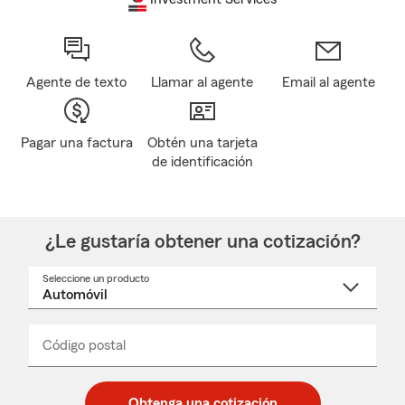
Agente de texto
Llamar al agente
Email al agente
Pagar una factura
Obtén una tarjeta
de identificación
¿Le gustaría obtener una cotización?
Seleccione un producto
Seleccione
un
nombre
de
producto
del
Código postal
Ingresa
Ingresa
_____
menú
un
un
desplegable
código
código
postal
postal
Obtenga una cotización