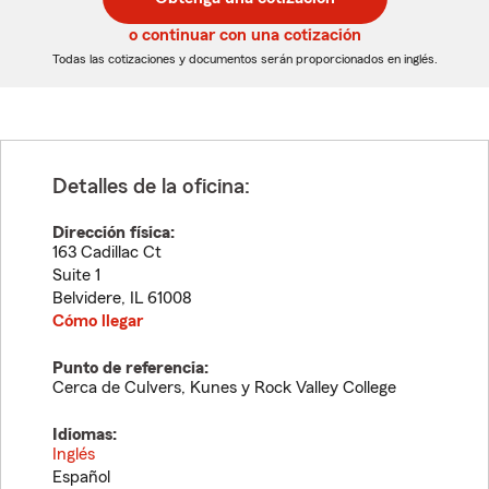
de
de
5
5
o continuar con una cotización
dígitos
dígitos
Todas las cotizaciones y documentos serán proporcionados en inglés.
Detalles de la oficina:
Dirección física:
163 Cadillac Ct
Suite 1
Belvidere
,
IL
61008
Cómo llegar
Punto de referencia:
Cerca de Culvers, Kunes y Rock Valley College
Idiomas:
Inglés
Español