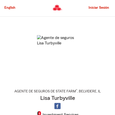
Pasar
al
English
Iniciar Sesión
contenido
principal
Comienzo
del
contenido
principal
®
AGENTE DE SEGUROS DE STATE FARM
,
BELVIDERE
, IL
Lisa Turbyville
Investment Services